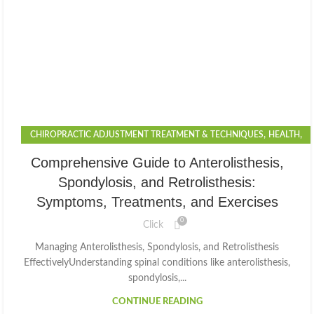
,
,
CHIROPRACTIC ADJUSTMENT TREATMENT & TECHNIQUES
HEALTH
,
,
LIFESTYLE
PHYSIOTHERAPY
SPORTS
Comprehensive Guide to Anterolisthesis,
Spondylosis, and Retrolisthesis:
Symptoms, Treatments, and Exercises
0
Click
Managing Anterolisthesis, Spondylosis, and Retrolisthesis
EffectivelyUnderstanding spinal conditions like anterolisthesis,
spondylosis,...
CONTINUE READING