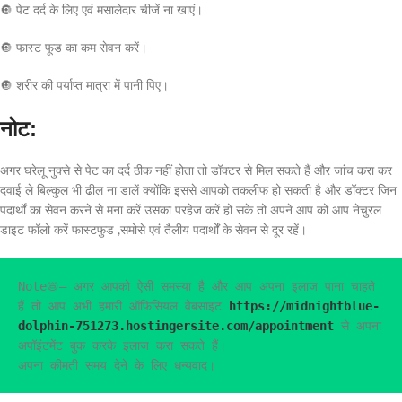
🔘 पेट दर्द के लिए एवं मसालेदार चीजें ना खाएं।
🔘 फास्ट फूड का कम सेवन करें।
🔘 शरीर की पर्याप्त मात्रा में पानी पिए।
नोट:
अगर घरेलू नुक्से से पेट का दर्द ठीक नहीं होता तो डॉक्टर से मिल सकते हैं और जांच करा कर
दवाई ले बिल्कुल भी ढील ना डालें क्योंकि इससे आपको तकलीफ हो सकती है और डॉक्टर जिन
पदार्थों का सेवन करने से मना करें उसका परहेज करें हो सके तो अपने आप को आप नेचुरल
डाइट फॉलो करें फास्टफुड ,समोसे एवं तैलीय पदार्थों के सेवन से दूर रहें।
Note📛– अगर आपको ऐसी समस्या है और आप अपना इलाज पाना चाहते 
हैं तो आप अभी हमारी ऑफिसियल वेबसाइट 
https://midnightblue-
dolphin-751273.hostingersite.com/appointment
 से अपना 
अपॉइंटमेंट बुक करके इलाज करा सकते हैं।

अपना कीमती समय देने के लिए धन्यवाद।