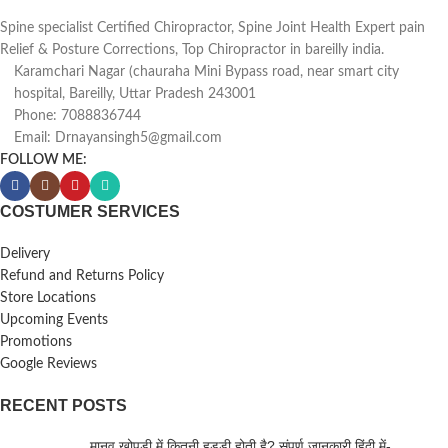
Spine specialist Certified Chiropractor, Spine Joint Health Expert pain
Relief & Posture Corrections, Top Chiropractor in bareilly india.
Karamchari Nagar (chauraha Mini Bypass road, near smart city
hospital, Bareilly, Uttar Pradesh 243001
Phone: 7088836744
Email: Drnayansingh5@gmail.com
FOLLOW ME:
COSTUMER SERVICES
Delivery
Refund and Returns Policy
Store Locations
Upcoming Events
Promotions
Google Reviews
RECENT POSTS
मानव खोपड़ी में कितनी हड्डी होती है? संपूर्ण जानकारी हिंदी में-